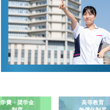
学費・奨学金
高等教育
制度
無償化制度