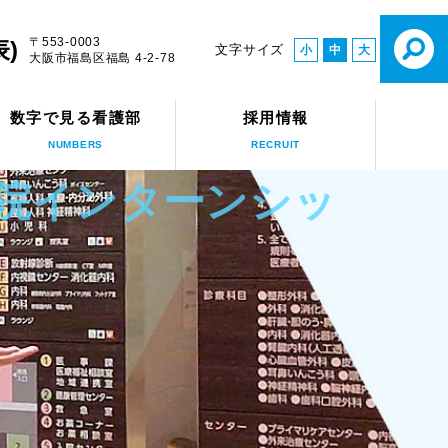
〒553-0003
表)
文字サイズ
小
中
大
大阪市福島区福島 4-2-78
数字で見る看護部
採用情報
NUMBERS
RECRUIT
病院インターンシッ