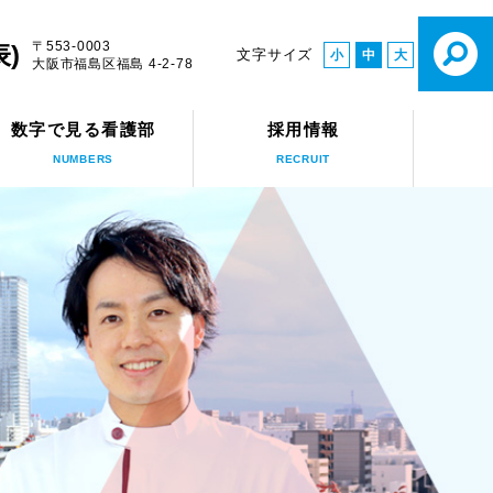
〒553-0003
表)
文字サイズ
小
中
大
大阪市福島区福島 4-2-78
数字で見る看護部
採用情報
NUMBERS
RECRUIT