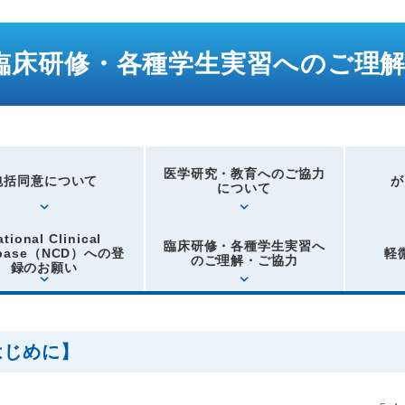
臨床研修・各種学生実習へのご理
医学研究・教育へのご協力
包括同意について
が
について
ational Clinical
臨床研修・各種学生実習へ
abase（NCD）への登
軽
のご理解・ご協力
録のお願い
はじめに】