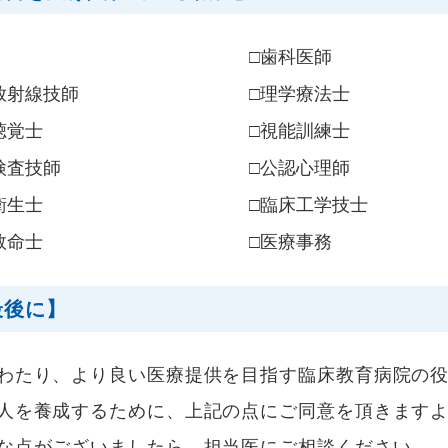
□歯科医師
放射線技師
□理学療法士
聴覚士
□視能訓練士
検査技師
□公認心理師
衛生士
□臨床工学技士
救命士
□医療事務
最後に】
わたり、より良い医療提供を目指す臨床教育病院の
人を養成するために、上記の点にご同意を頂きます
な点がございましたら、担当医にご相談ください。