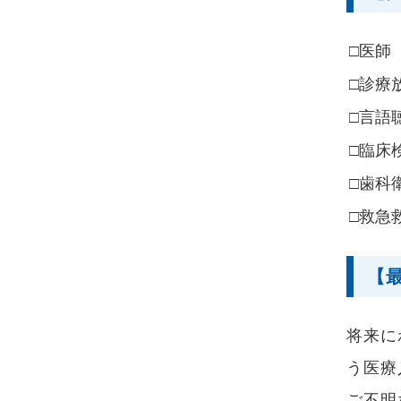
□医師
□診療
□言語
□臨床
□歯科
□救急
【
将来に
う医療
ご不明