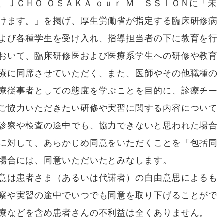
、ＪＣＨＯ ＯＳＡＫＡ ｏｕｒ ＭＩＳＳＩＯＮに「
けます。」を掲げ、厚生労働省が指定する臨床研修
よび各種学生を受け入れ、指導担当者の下に教育を
おいて、臨床研修医および医療系学生への研修や教
療に同席させていただく、また、医師やその他職種
療従事者としての態度を学ぶことを目的に、診療チ
ご協力いただきたい研修や実習に関する内容につい
診察や検査の途中でも、協力できないと思われた場
に対して、あらかじめ同意をいただくことを「包括
場合には、同意いただいたとみなします。
意は患者さま（あるいは代諾者）の自由意思によるも
察や実習の途中でいつでも同意を取り下げることがで
療などを含め患者さんの不利益は全くありません。