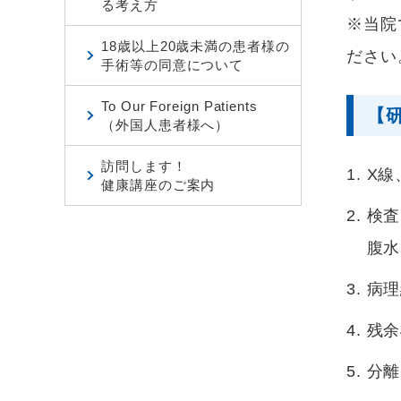
る考え方
※当院
18歳以上20歳未満の患者様の
ださい
手術等の同意について
To Our Foreign Patients
【
（外国人患者様へ）
訪問します！
X線
健康講座のご案内
検査
腹水
病理
残余
分離