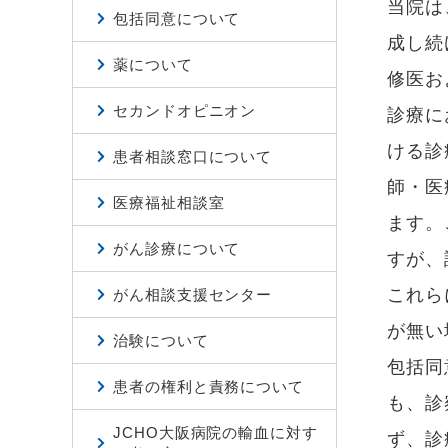
当院は
包括同意について
成し続
薬について
修医お
セカンドオピニオン
診療に
ける診
患者相談窓口について
師・医
医療福祉相談室
ます。
がん診療について
すが、
これら
がん相談支援センター
が無い
治験について
包括同
患者の権利と責務について
も、診
JCHO大阪病院の輸血に対す
ず、診