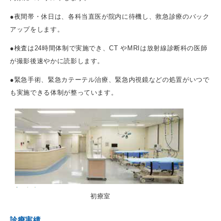
●夜間帯・休日は、各科当直医が院内に待機し、救急診療のバック
アップをします。
●検査は24時間体制で実施でき、CT やMRIは放射線診断科の医師
が撮影後速やかに読影します。
●緊急手術、緊急カテーテル治療、緊急内視鏡などの処置がいつで
も実施できる体制が整っています。
初療室
診療実績