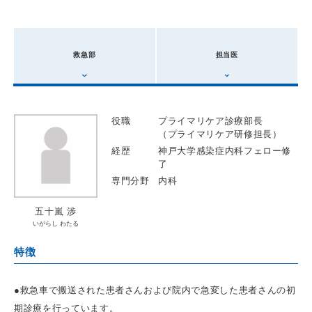
救急部
担当医
役職
プライマリケア診療部長
（プライマリケア研修担長）
経歴
神戸大学感染症内科フェロー修
了
専門分野
内科
五十嵐 渉
いがらし わたる
特徴
●救急車で搬送された患者さんおよび院内で急変した患者さんの初
期診療を行っています。