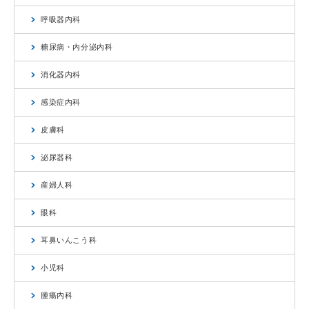
呼吸器内科
糖尿病・内分泌内科
消化器内科
感染症内科
皮膚科
泌尿器科
産婦人科
眼科
耳鼻いんこう科
小児科
腫瘍内科