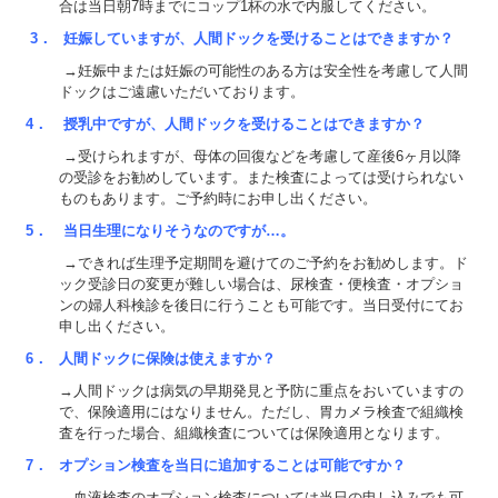
合は当日朝7時までにコップ1杯の水で内服してください。
3．
妊娠していますが、人間ドックを受けることはできますか？
→妊娠中または妊娠の可能性のある方は安全性を考慮して人間
ドックはご遠慮いただいております。
4．
授乳中ですが、人間ドックを受けることはできますか？
→受けられますが、母体の回復などを考慮して産後6ヶ月以降
の受診をお勧めしています。また検査によっては受けられない
ものもあります。ご予約時にお申し出ください。
5．
当日生理になりそうなのですが…。
→できれば生理予定期間を避けてのご予約をお勧めします。ド
ック受診日の変更が難しい場合は、尿検査・便検査・オプショ
ンの婦人科検診を後日に行うことも可能です。当日受付にてお
申し出ください。
6．
人間ドックに保険は使えますか？
→人間ドックは病気の早期発見と予防に重点をおいていますの
で、保険適用にはなりません。ただし、胃カメラ検査で組織検
査を行った場合、組織検査については保険適用となります。
7．
オプション検査を当日に追加することは可能ですか？
→血液検査のオプション検査については当日の申し込みでも可