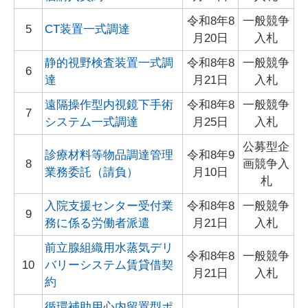
令和8年8
一般競争
5
CT装置一式調達
月20日
入札
静的視野検査装置一式調
令和8年8
一般競争
6
達
月21日
入札
遠隔操作型内視鏡下手術
令和8年8
一般競争
7
システム一式調達
月25日
入札
公募型企
診療材料等物品調達管理
令和8年9
8
画競争入
業務委託（請負）
月10日
札
入院支援センター受付業
令和8年8
一般競争
9
務に係る労働者派遣
月21日
入札
前立腺組織用水蒸気デリ
令和8年8
一般競争
10
バリーシステム賃貸借契
月21日
入札
約
循環補助用心内留置型ポ