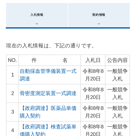
入札情報
契約情報
現在の入札情報は、下記の通りです。
NO.
件 名
入札日
公告内容
自動採血管準備装置一式
令和8年8
一般競争
1
調達
月20日
入札
令和8年8
一般競争
2
骨密度測定装置一式調達
月20日
入札
【政府調達】医薬品単価
令和8年8
一般競争
3
購入契約
月20日
入札
【政府調達】検査試薬単
令和8年8
一般競争
4
価購入契約
月20日
入札