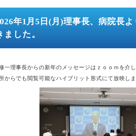
2026年1月5日(月)理事長、病院
きました。
修一理事長からの新年のメッセージはｚｏｏｍを介
所からでも閲覧可能なハイブリット形式にて放映し