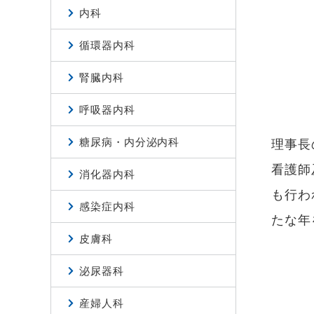
内科
循環器内科
腎臓内科
呼吸器内科
糖尿病・内分泌内科
理事長
看護師
消化器内科
も行わ
感染症内科
たな年
皮膚科
泌尿器科
産婦人科