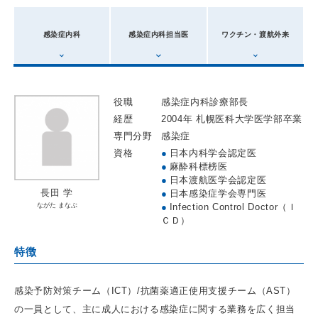
感染症内科
感染症内科担当医
ワクチン・渡航外来
役職
感染症内科診療部長
経歴
2004年 札幌医科大学医学部卒業
専門分野
感染症
資格
●
日本内科学会認定医
●
麻酔科標榜医
●
日本渡航医学会認定医
長田 学
●
日本感染症学会専門医
ながた まなぶ
●
Infection Control Doctor（Ｉ
ＣＤ）
特徴
感染予防対策チーム（ICT）/抗菌薬適正使用支援チーム（AST）
の一員として、主に成人における感染症に関する業務を広く担当