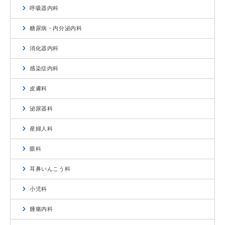
呼吸器内科
糖尿病・内分泌内科
消化器内科
感染症内科
皮膚科
泌尿器科
産婦人科
眼科
耳鼻いんこう科
小児科
腫瘍内科