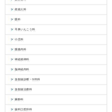
産婦人科
眼科
耳鼻いんこう科
小児科
腫瘍内科
神経精神科
脳神経内科
放射線診断・IVR科
放射線治療科
麻酔科
歯科口腔外科