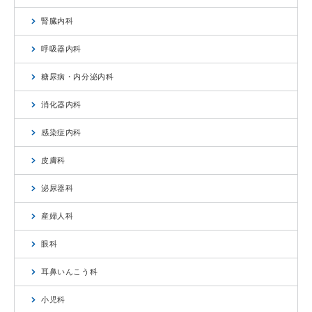
腎臓内科
呼吸器内科
糖尿病・内分泌内科
消化器内科
感染症内科
皮膚科
泌尿器科
産婦人科
眼科
耳鼻いんこう科
小児科