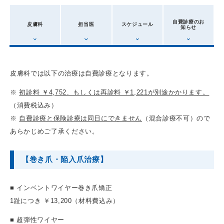
自費診療のお
皮膚科
担当医
スケジュール
知らせ
皮膚科では以下の治療は自費診療となります。
※
初診料 ￥4,752、もしくは再診料 ￥1,221が別途かかります。
（消費税込み）
※
自費診療と保険診療は同日にできません
（混合診療不可）ので
あらかじめご了承ください。
【巻き爪・陥入爪治療】
■ インベントワイヤー巻き爪矯正
1趾につき ￥13,200（材料費込み）
■ 超弾性ワイヤー