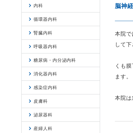
脳神
内科
循環器内科
腎臓内科
本院で
して下
呼吸器内科
糖尿病・内分泌内科
くも膜
消化器内科
ます。
感染症内科
本院は
皮膚科
泌尿器科
産婦人科