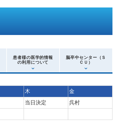
患者様の医学的情報
脳卒中センター（Ｓ
の利用について
ＣＵ）
木
金
当日決定
呉村