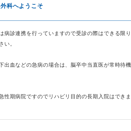
経外科へようこそ
は病診連携を行っていますので受診の際はできる限
さい。
下出血などの急病の場合は、脳卒中当直医が常時待機
急性期病院ですのでリハビリ目的の長期入院はでき