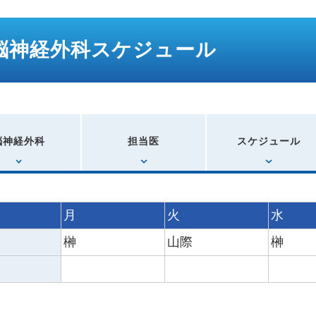
脳神経外科スケジュール
脳神経外科
担当医
スケジュール
月
火
水
榊
山際
榊